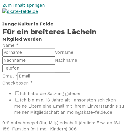
Zum Inhalt springen
Junge Kultur in Felde
Für ein breiteres Lächeln
Mitglied werden
Name
*
Vorname
Nachname
Email
*
Checkboxen
*
Ich habe die Satzung gelesen
Ich bin min. 18 Jahre alt ; ansonsten schicken
meine Eltern eine Email mit ihrem Einverständnis zu
meiner Mitgliedschaft an moin@skate-felde.de
0 € Aufnahmegebühr, Mitgliedschaft jährlich: Erw. ab 18J
15€, Familien (mit mdj. Kindern) 30€